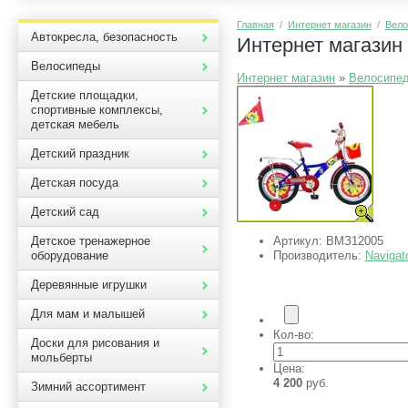
Главная
/
Интернет магазин
/
Вел
Автокресла, безопасность
Интернет магазин
Велосипеды
Интернет магазин
»
Велосипе
Детские площадки,
спортивные комплексы,
детская мебель
Детский праздник
Детская посуда
Детский сад
Артикул:
ВМЗ12005
Детское тренажерное
Производитель:
Navigat
оборудование
Деревянные игрушки
Для мам и малышей
Кол-во:
Доски для рисования и
мольберты
Цена:
4 200
руб.
Зимний ассортимент