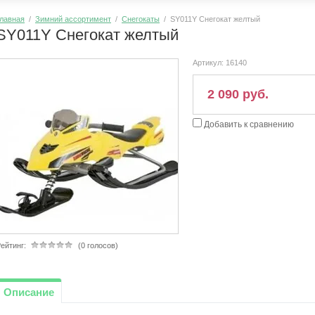
лавная
/
Зимний ассортимент
/
Снегокаты
/ SY011Y Снегокат желтый
SY011Y Снегокат желтый
Артикул:
16140
2 090 руб.
Добавить к сравнению
ейтинг:
(0 голосов)
Описание